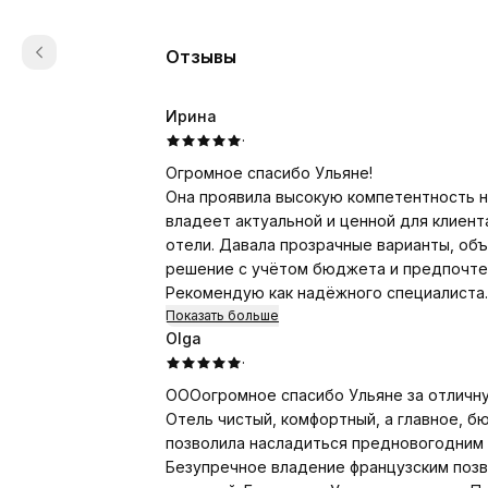
Отзывы
Ирина
·
Огромное спасибо Ульяне!
Она проявила высокую компетентность на
владеет актуальной и ценной для клиен
отели. Давала прозрачные варианты, об
решение с учётом бюджета и предпочтен
Рекомендую как надёжного специалиста.
Показать больше
Olga
·
ОООогромное спасибо Ульяне за отличн
Отель чистый, комфортный, а главное, 
позволила насладиться предновогодним вечерним и элегантным д
Безупречное владение французским позволило благополучно выйти из неп