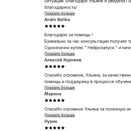
ситуаций. Благодаря Ульяне я увидела П
благодарность!
Показать больше
Andrii Beliba
·
Благодарю за помощь !
Буквально за ч
Однозначно куплю " Нейрозапуск " и начн
Показать больше
Алексей Корнеев.
·
Спасибо огромное, Ульяна, за качественную и полезную информацию, а также за
помощь и поддержку в процессе обучени
Показать больше
Марина
·
Спасибо огромное Ульяна за полезную и
Показать больше
Нурик
·