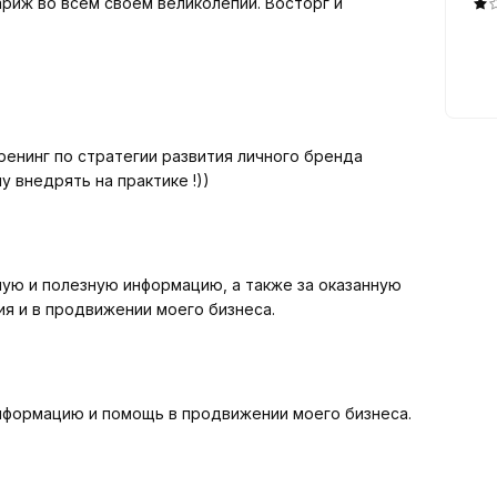
ариж во всём своём великолепии. Восторг и
ас консультации получил тренинг по стратегии развития личного бренда
у внедрять на практике !))
 оказанную
я и в продвижении моего бизнеса.
нформацию и помощь в продвижении моего бизнеса.