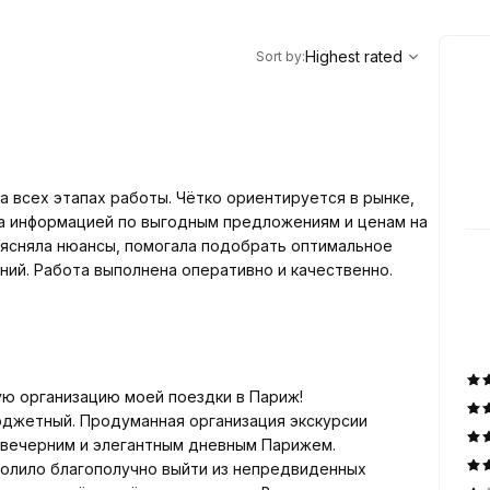
,
Highest rated
Sort
Highest rated
Sort by
:
 всех этапах работы. Чётко ориентируется в рынке,
та информацией по выгодным предложениям и ценам на
ъясняла нюансы, помогала подобрать оптимальное
ий. Работа выполнена оперативно и качественно.
ую организацию моей поездки в Париж!
бюджетный. Продуманная организация экскурсии
невным Парижем.
редвиденных