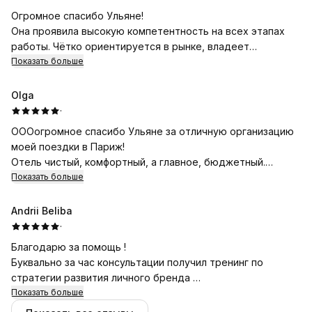
Огромное спасибо Ульяне!
Она проявила высокую компетентность на всех этапах
работы. Чётко ориентируется в рынке, владеет
актуальной и ценной для клиента информацией по
Показать больше
выгодным предложениям и ценам на отели. Давала
прозрачные варианты, объясняла нюансы, помогала
Olga
подобрать оптимальное решение с учётом бюджета и
·
предпочтений. Работа выполнена оперативно и
ОООогромное спасибо Ульяне за отличную организацию
качественно.
моей поездки в Париж!
Рекомендую как надёжного специалиста.
Отель чистый, комфортный, а главное, бюджетный.
Продуманная организация экскурсии позволила
Показать больше
насладиться предновогодним вечерним и элегантным
дневным Парижем. Безупречное владение французским
Andrii Beliba
позволило благополучно выйти из непредвиденных
·
ситуаций. Благодаря Ульяне я увидела Париж во всём
Благодарю за помощь !
своём великолепии. Восторг и благодарность!
Буквально за час консультации получил тренинг по
стратегии развития личного бренда
Однозначно куплю " Нейрозапуск " и начну внедрять на
Показать больше
практике !))