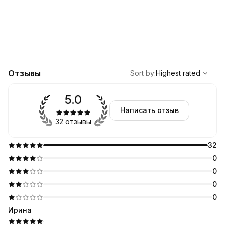
,
Highest rated
Sort
Отзывы
Sort by
:
Highest rated
5.0
Написать отзыв
32 отзывы
32
0
0
0
0
Ирина
·