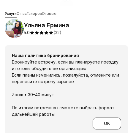
Перейти к изображению в г
Перейти к изображению в 
Ульяна Ермина
Услуги
О нас
Галерея
Отзывы
Ульяна Ермина
5.0
(
32
)
Наша политика бронирования
Бронируйте встречу, если вы планируете поездку
и готовы обсудить её организацию
Если планы изменились, пожалуйста, отмените или
перенесите встречу заранее
Zoom • 30–40 минут
По итогам встречи вы сможете выбрать формат
дальнейшей работы
OK