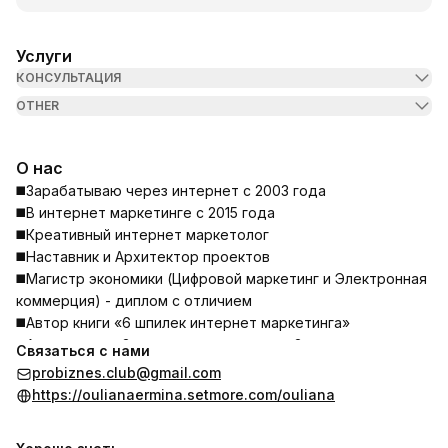
Услуги
КОНСУЛЬТАЦИЯ
OTHER
О нас
◼️Зарабатываю через интернет с 2003 года
◼️В интернет маркетинге с 2015 года
◼️Креативный интернет маркетолог
◼️Наставник и Архитектор проектов
◼️Магистр экономики (Цифровой маркетинг и Электронная
коммерция) - диплом с отличием
◼️Автор книги «6 шпилек интернет маркетинга»
◼️Автор книги «За гранью привычного - Записки из
Связаться с нами
состояния Перехода»
probiznes.club@gmail.com
◼️Автор и ведущая трека «Путь Души»
https://oulianaermina.setmore.com/ouliana
◼️Ведущая авторской программы на YouTube «PRO Новые
имена»